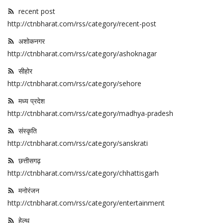
recent post
http://ctnbharat.com/rss/category/recent-post
अशोकनगर
http://ctnbharat.com/rss/category/ashoknagar
सीहोर
http://ctnbharat.com/rss/category/sehore
मध्य प्रदेश
http://ctnbharat.com/rss/category/madhya-pradesh
संस्कृति
http://ctnbharat.com/rss/category/sanskrati
छत्तीसगढ़
http://ctnbharat.com/rss/category/chhattisgarh
मनोरंजन
http://ctnbharat.com/rss/category/entertainment
हेल्थ