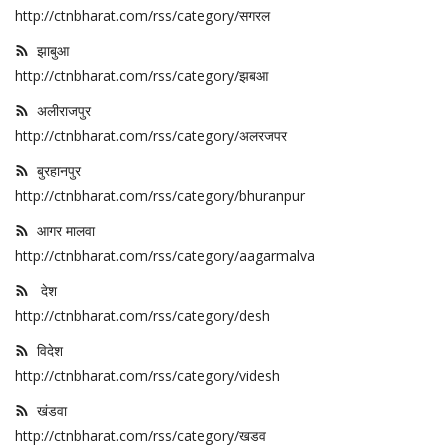
http://ctnbharat.com/rss/category/सगरल
झाबुआ
http://ctnbharat.com/rss/category/झबआ
अलीराजपुर
http://ctnbharat.com/rss/category/अलरजपर
बुरहानपुर
http://ctnbharat.com/rss/category/bhuranpur
आगर मालवा
http://ctnbharat.com/rss/category/aagarmalva
देश
http://ctnbharat.com/rss/category/desh
विदेश
http://ctnbharat.com/rss/category/videsh
खंडवा
http://ctnbharat.com/rss/category/खडव