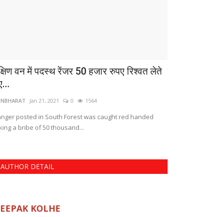
्षिण वन में पदस्थ रेंजर 50 हजार रुपए रिश्वत लेते
मध्यप्रदेश के 
ए...
शिवराज...
TNBHARAT
Jan 21, 2021
0
1564
CTNBHARAT
Nov 
nger posted in South Forest was caught red handed
Shivraj governme
king a bribe of 50 thousand...
Madhya Pradesh
AUTHOR DETAIL
EEPAK KOLHE