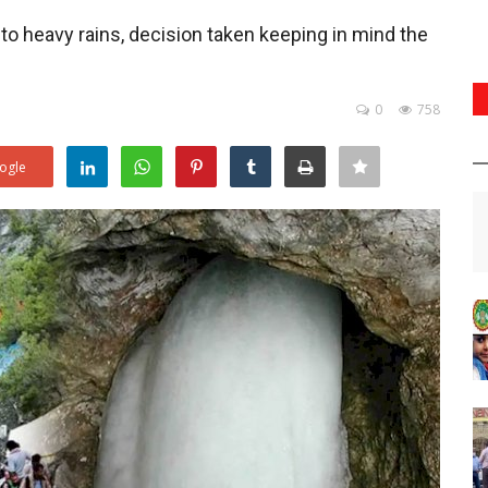
o heavy rains, decision taken keeping in mind the
0
758
ogle