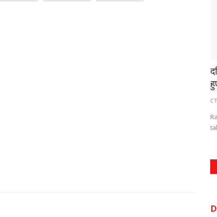
री क्षमता
मानसिक स्वास्थ्य कार्यशाला का आयोजन
दक
हु
CTNBHARAT
Mar 7, 2020
0
1837
C
Mental health of the person of every field should be strong
- Dr. Vijay Barse
 capacity in
Ra
ta
D