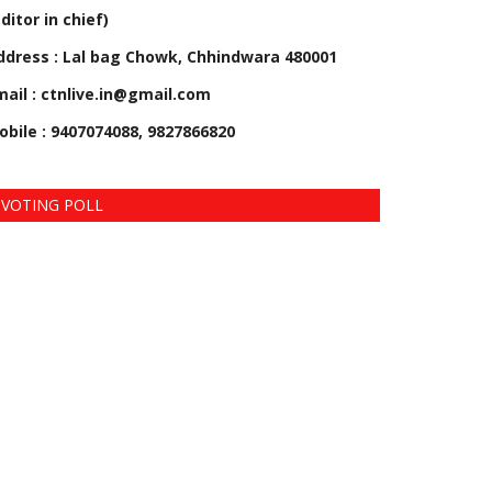
ditor in chief)
ddress : Lal bag Chowk, Chhindwara 480001
mail : ctnlive.in@gmail.com
obile : 9407074088, 9827866820
VOTING POLL